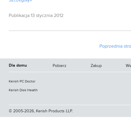
Szczegóły»
Publikacja 13 stycznia 2012
Poprzednia str
Dla domu
Pobierz
Zakup
Ws
Kerish PC Doctor
Kerish Disk Health
© 2005-2026, Kerish Products LLP.